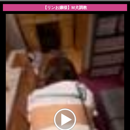
【リンお嬢様】M犬調教