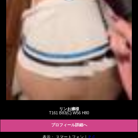
リンお嬢様
T161 B83(C) W56 H80
プロフィール詳細へ
表示： スマートフォン｜
ＰＣ