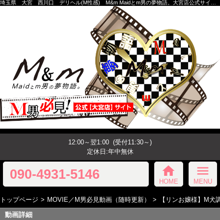
埼玉県 大宮 西川口 デリヘル(M性感) M&m Maidとm男の夢物語。大宮店公式サイトです！
12:00～翌1:00
(受付11:30～)
定休日:年中無休
home
menu
090-4931-5146
HOME
MENU
トップページ
MOVIE／M男必見動画（随時更新）
【リンお嬢様】M犬
動画詳細