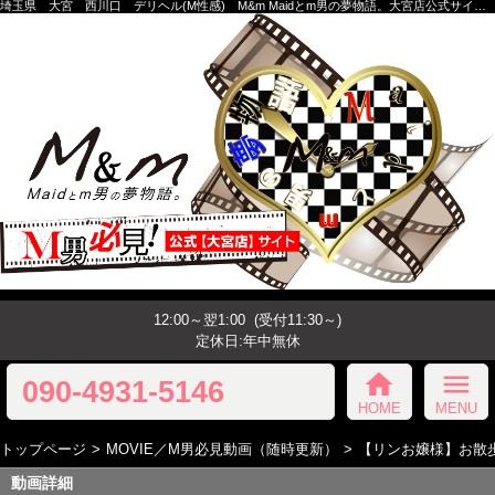
埼玉県 大宮 西川口 デリヘル(M性感) M&m Maidとm男の夢物語。大宮店公式サイトです！
12:00～翌1:00
(受付11:30～)
定休日:年中無休
home
menu
090-4931-5146
HOME
MENU
トップページ
MOVIE／M男必見動画（随時更新）
【リンお嬢様】お散
動画詳細