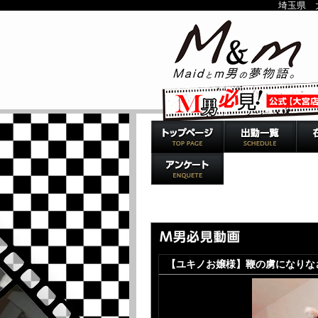
埼玉県 
トップページ
MOVIE／M男
【ユキノお嬢様】鞭の虜になりな