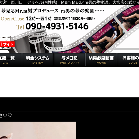
大宮 西川口 デリヘル(M性感) M&m Maidとm男の夢物語。大宮店公式サ
必見動画（随時更新）
【ユキノお嬢様】鞭の虜になりなさい♡
さい♡